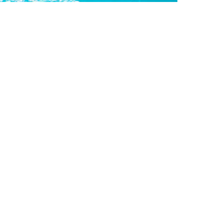
136
Surface habitable :
Au Rez de Chaussée:
Séjour
34.37
Cuisine
7.6
Cellier
4.7